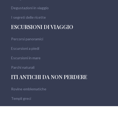
Degustazioni in viaggio
I segreti delle ricette
ESCURSIONI DI VIAGGIO
Percorsi panoramici
Escursioni a piedi
Escursioni in mare
Parchi naturali
ITI ANTICHI DA NON PERDERE
Rovine emblematiche
Templi greci
Patrimonio archeologico
Musei emblematici