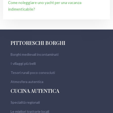
Come noleggiare uno yacht per una vacanza
indimenticabile?
PITTORESCHI BORGHI
Borghi medievali incontaminati
I villaggi più belli
Tesori rurali poco conosciuti
Atmosfera autentica
CUCINA AUTENTICA
Specialità regionali
Le migliori trattorie locali