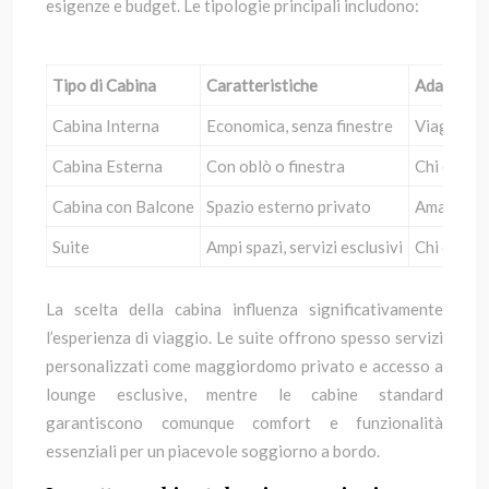
esigenze e budget. Le tipologie principali includono:
Tipo di Cabina
Caratteristiche
Adatta pe
Cabina Interna
Economica, senza finestre
Viaggiator
Cabina Esterna
Con oblò o finestra
Chi deside
Cabina con Balcone
Spazio esterno privato
Amanti del
Suite
Ampi spazi, servizi esclusivi
Chi cerca 
La scelta della cabina influenza significativamente
l’esperienza di viaggio. Le suite offrono spesso servizi
personalizzati come maggiordomo privato e accesso a
lounge esclusive, mentre le cabine standard
garantiscono comunque comfort e funzionalità
essenziali per un piacevole soggiorno a bordo.