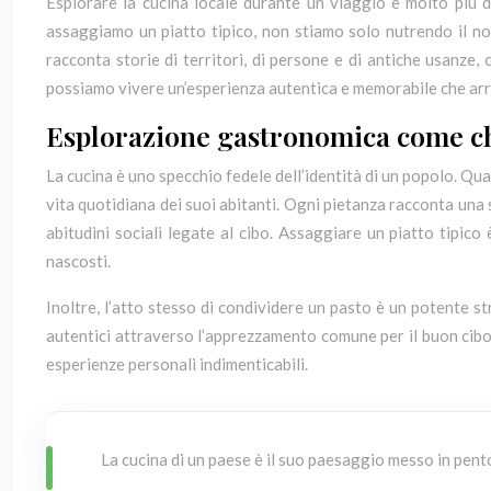
Esplorare la cucina locale durante un viaggio è molto più di
assaggiamo un piatto tipico, non stiamo solo nutrendo il n
racconta storie di territori, di persone e di antiche usanze,
possiamo vivere un’esperienza autentica e memorabile che arric
Esplorazione gastronomica come chi
La cucina è uno specchio fedele dell’identità di un popolo. Q
vita quotidiana dei suoi abitanti. Ogni pietanza racconta una st
abitudini sociali legate al cibo. Assaggiare un piatto tipic
nascosti.
Inoltre, l’atto stesso di condividere un pasto è un potente s
autentici attraverso l’apprezzamento comune per il buon cibo.
esperienze personali indimenticabili.
La cucina di un paese è il suo paesaggio messo in pent