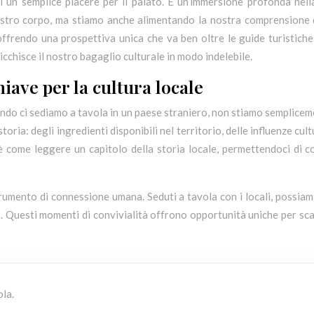
 un semplice piacere per il palato. È un’immersione profonda nella
ostro corpo, ma stiamo anche alimentando la nostra comprensione di
 offrendo una prospettiva unica che va ben oltre le guide turistiche.
chisce il nostro bagaglio culturale in modo indelebile.
ave per la cultura locale
uando ci sediamo a tavola in un paese straniero, non stiamo semplice
oria: degli ingredienti disponibili nel territorio, delle influenze cult
o è come leggere un capitolo della storia locale, permettendoci di 
trumento di connessione umana. Seduti a tavola con i locali, possiamo
 Questi momenti di convivialità offrono opportunità uniche per scam
ola.