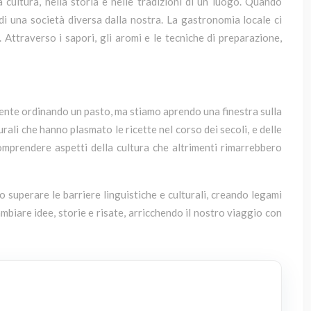
 cultura, nella storia e nelle tradizioni di un luogo. Quando
 una società diversa dalla nostra. La gastronomia locale ci
 Attraverso i sapori, gli aromi e le tecniche di preparazione,
mente ordinando un pasto, ma stiamo aprendo una finestra sulla
urali che hanno plasmato le ricette nel corso dei secoli, e delle
comprendere aspetti della cultura che altrimenti rimarrebbero
 superare le barriere linguistiche e culturali, creando legami
biare idee, storie e risate, arricchendo il nostro viaggio con