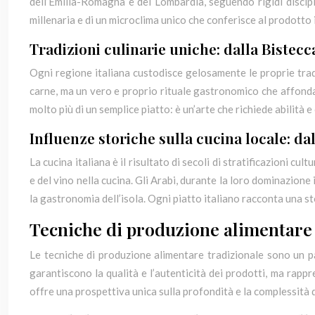
dell’Emilia-Romagna e del Lombardia, seguendo rigidi discipl
millenaria e di un microclima unico che conferisce al prodotto i
Tradizioni culinarie uniche: dalla Bistecc
Ogni regione italiana custodisce gelosamente le proprie tradiz
carne, ma un vero e proprio rituale gastronomico che affonda
molto più di un semplice piatto: è un’arte che richiede abilit
Influenze storiche sulla cucina locale: dal
La cucina italiana è il risultato di secoli di stratificazioni cul
e del vino nella cucina. Gli Arabi, durante la loro dominazion
la gastronomia dell’isola. Ogni piatto italiano racconta una st
Tecniche di produzione alimentare 
Le tecniche di produzione alimentare tradizionale sono un p
garantiscono la qualità e l’autenticità dei prodotti, ma rappr
offre una prospettiva unica sulla profondità e la complessità 