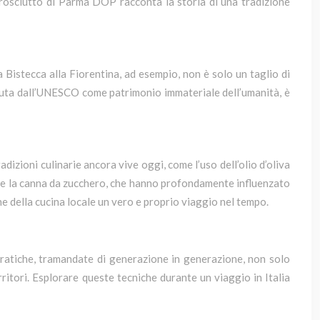
 Prosciutto di Parma DOP racconta la storia di una tradizione
a Bistecca alla Fiorentina, ad esempio, non è solo un taglio di
ciuta dall’UNESCO come patrimonio immateriale dell’umanità, è
tradizioni culinarie ancora vive oggi, come l’uso dell’olio d’oliva
ano e la canna da zucchero, che hanno profondamente influenzato
ne della cucina locale un vero e proprio viaggio nel tempo.
pratiche, tramandate di generazione in generazione, non solo
rritori. Esplorare queste tecniche durante un viaggio in Italia