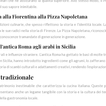
inari che ne assicurano la qualità superiore. Allo stesso modo, il
l suo sapore inimitabile.
a alla Fiorentina alla Pizza Napoletana
ioni culinarie, che spesso riflettono la storia e l’identità locale. L
 le sue radici nella storia di Firenze. La Pizza Napoletana, riconos
à e conoscenze tramandate di generazione in generazione.
l’antica Roma agli arabi in Sicilia
turali e influenze straniere. L’antica Roma ha gettato le basi di molte 
e in Sicilia, hanno introdotto ingredienti come gli agrumi, lo zaffer
oria di scambi culturali e adattamenti creativi, rendendo l’esplorazio
tradizionale
atrimonio inestimabile che caratterizza la cucina italiana. Queste 
esentano anche un legame tangibile con la storia e la cultura dei te
della gastronomia locale.