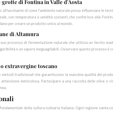
grotte di Fontina in Valle d’Aosta
 affascinante di come l’ambiente naturale possa influenzare le tecnic
ale, con temperatura e umidità costanti, che conferisce alla Fontina
ndano per creare un prodotto unico al mondo.
Pane di Altamura
 suo processo di fermentazione naturale che utilizza un lievito mad
geribilità e un sapore ineguagliabili. Osservare questo processo è co
lio extravergine toscano
e metodi tradizionali che garantiscono la massima qualità del prodot
attenzione meticolosa. Partecipare a una raccolta delle olive o vi
anea.
onali
ndamentale della cultura culinaria italiana. Ogni regione vanta com