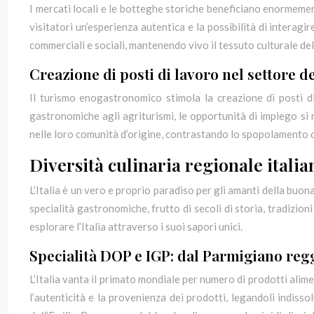
I mercati locali e le botteghe storiche beneficiano enormeme
visitatori un’esperienza autentica e la possibilità di interagi
commerciali e sociali, mantenendo vivo il tessuto culturale de
Creazione di posti di lavoro nel settore de
Il turismo enogastronomico stimola la creazione di posti di l
gastronomiche agli agriturismi, le opportunità di impiego si 
nelle loro comunità d’origine, contrastando lo spopolamento de
Diversità culinaria regionale italia
L’Italia è un vero e proprio paradiso per gli amanti della buon
specialità gastronomiche, frutto di secoli di storia, tradizioni
esplorare l’Italia attraverso i suoi sapori unici.
Specialità DOP e IGP: dal Parmigiano reg
L’Italia vanta il primato mondiale per numero di prodotti ali
l’autenticità e la provenienza dei prodotti, legandoli indis