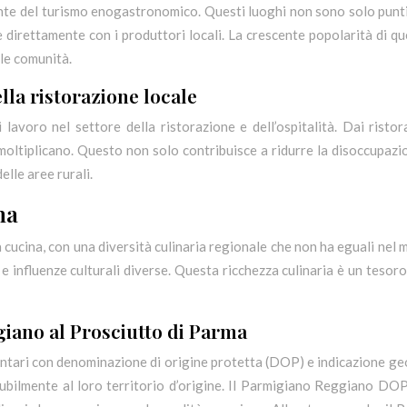
nte del turismo enogastronomico. Questi luoghi non sono solo punti v
re direttamente con i produttori locali. La crescente popolarità di que
lle comunità.
lla ristorazione locale
avoro nel settore della ristorazione e dell’ospitalità. Dai ristoran
moltiplicano. Questo non solo contribuisce a ridurre la disoccupazion
lle aree rurali.
na
a cucina, con una diversità culinaria regionale che non ha eguali nel
 e influenze culturali diverse. Questa ricchezza culinaria è un tesoro
giano al Prosciutto di Parma
mentari con denominazione di origine protetta (DOP) e indicazione ge
solubilmente al loro territorio d’origine. Il Parmigiano Reggiano DO